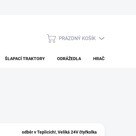
PRÁZDNÝ KOŠÍK
NÁKUPNÍ
KOŠÍK
ŠLAPACÍ TRAKTORY
ODRÁŽEDLA
HRAČKY PRO DĚTI
odběr v Teplicích!, Veliká 24V čtyřkolka