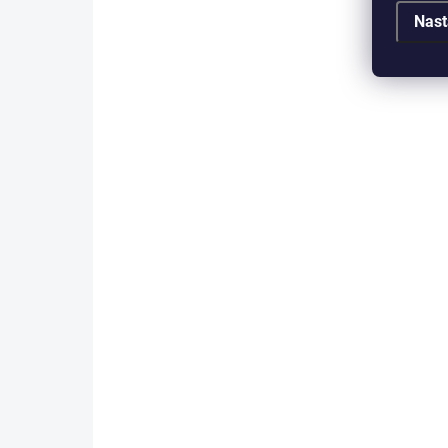
Nast
SKLADEM IHNED K ODESLÁNÍ
Bugina Turbo RZR 4x4 s 2.4G,
dvoumístná, 2x baterie, 4x motory
35W, zelená
5 300 Kč
Do košíku
POUZE OSOBNÍ ODBĚR