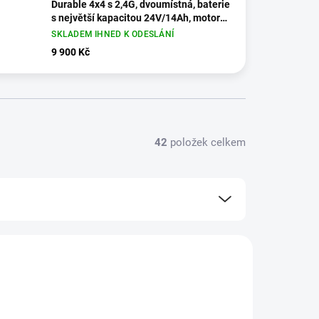
Durable 4x4 s 2,4G, dvoumístná, baterie
s největší kapacitou 24V/14Ah, motory
4x 24V/200W, modrá
SKLADEM IHNED K ODESLÁNÍ
9 900 Kč
42
položek celkem