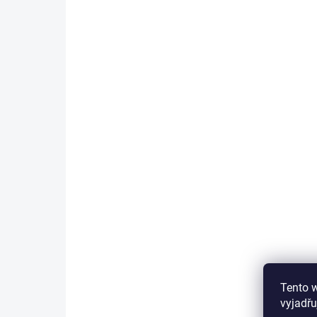
Do košíku
TIP
AKČNÍ LETNÍ CENA
Tento 
vyjadřu