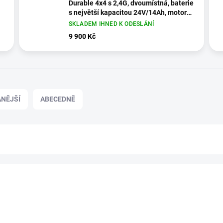
Durable 4x4 s 2,4G, dvoumístná, baterie
s největší kapacitou 24V/14Ah, motory
4x 24V/200W, zelená
SKLADEM IHNED K ODESLÁNÍ
9 900 Kč
NĚJŠÍ
ABECEDNĚ
POUZE OSOBNÍ ODBĚR