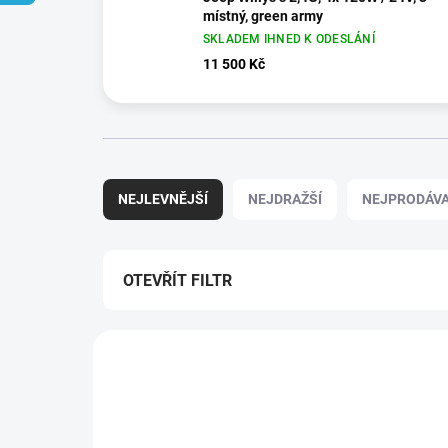
místný, green army
SKLADEM IHNED K ODESLÁNÍ
11 500 Kč
Ř
a
NEJLEVNĚJŠÍ
NEJDRAŽŠÍ
NEJPRODÁVA
z
e
n
í
OTEVŘÍT FILTR
p
r
V
o
ý
d
p
u
i
k
s
t