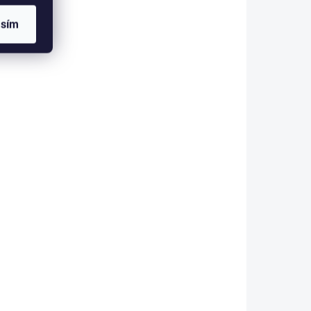
SKLADEM IHNED K ODESLÁNÍ
asím
odběr v Teplicích!, Dvoumístný silný
džíp Brothers s 2,4G, 4x4, 24V/
4x120W, zelený
8 000 Kč
Do košíku