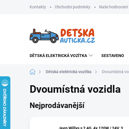
Přejít
Kontakty
Obchodní podmínky
Naše hodnocení
na
obsah
DĚTSKÁ ELEKTRICKÁ VOZÍTKA
SESTAVENO
Domů
Dětská elektrická vozítka
Dvoumístná vo
Dvoumístná vozidla
Nejprodávanější
Jeep Willys s 2,4G, 4x 120W / 24V, 3