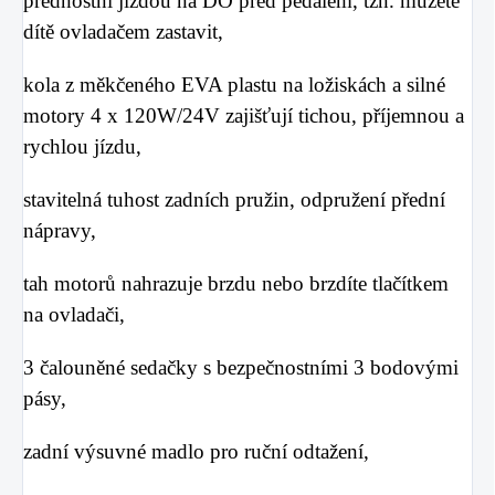
přednostní jízdou na DO před pedálem, tzn. můžete
dítě ovladačem zastavit,
kola z měkčeného EVA plastu na ložiskách a silné
motory 4 x 120W/24V zajišťují tichou, příjemnou a
rychlou jízdu,
stavitelná tuhost zadních pružin, odpružení přední
nápravy,
tah motorů nahrazuje brzdu nebo brzdíte tlačítkem
na ovladači,
3 čalouněné sedačky s bezpečnostními 3 bodovými
pásy,
zadní výsuvné madlo pro ruční odtažení,