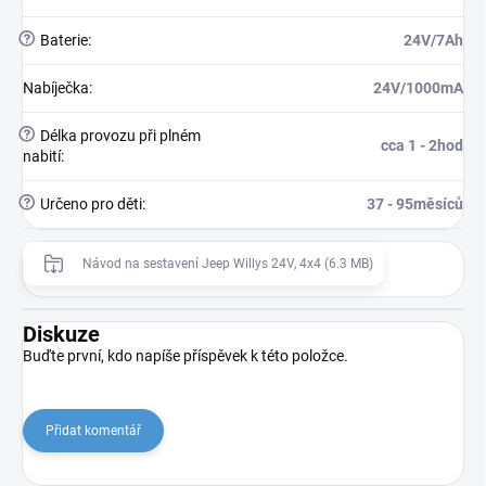
?
Baterie
:
24V/7Ah
Nabíječka
:
24V/1000mA
?
Délka provozu při plném
cca 1 - 2hod
nabití
:
?
Určeno pro děti
:
37 - 95měsíců
Návod na sestavení Jeep Willys 24V, 4x4 (6.3 MB)
Diskuze
Buďte první, kdo napíše příspěvek k této položce.
Přidat komentář