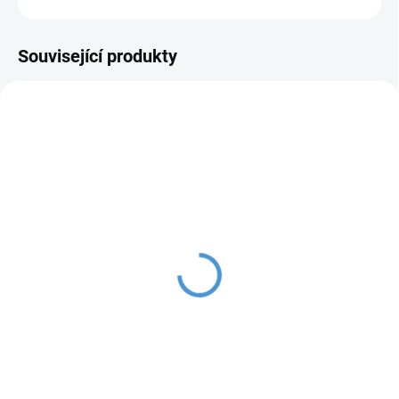
ZEPTAT SE
Související produkty
SKLADEM IHNED K ODESLÁNÍ
SKLADEM IHNED K ODESLÁNÍ
Jeep Willys s 2,4G, 4x
Náhradní box s baterií
120W / 24V, 3 místný,
24V/7Ah pro Jeep Willys,
green army
s nabíjením i mimo auta
11 500 Kč
1 500 Kč
Do košíku
Do košíku