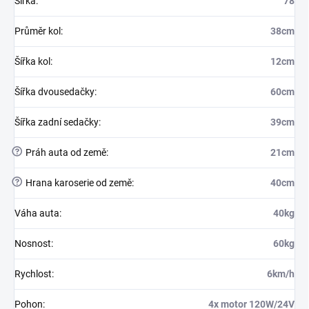
Šířka
:
78
Průměr kol
:
38cm
Šířka kol
:
12cm
Šířka dvousedačky
:
60cm
Šířka zadní sedačky
:
39cm
?
Práh auta od země
:
21cm
?
Hrana karoserie od země
:
40cm
Váha auta
:
40kg
Nosnost
:
60kg
Rychlost
:
6km/h
Pohon
:
4x motor 120W/24V