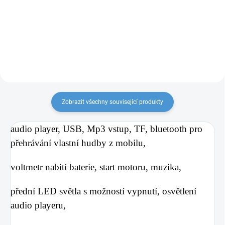
10 300 Kč
10 300 Kč
24V/14Ah, motory 4x
24V/14Ah, motory 4x
24V/200W, červená
24V/200W, modrá
Do košíku
Do košíku
Zobrazit všechny související produkty
audio
player, USB, Mp3 vstup, TF, bluetooth pro
přehrávání vlastní hudby z mobilu,
voltmetr nabití baterie, start motoru, muzika,
přední LED světla s možností vypnutí, osvětlení
audio playeru,