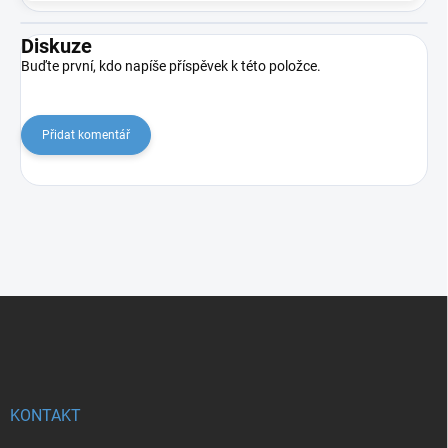
Diskuze
Buďte první, kdo napíše příspěvek k této položce.
Přidat komentář
Z
á
p
a
t
í
KONTAKT