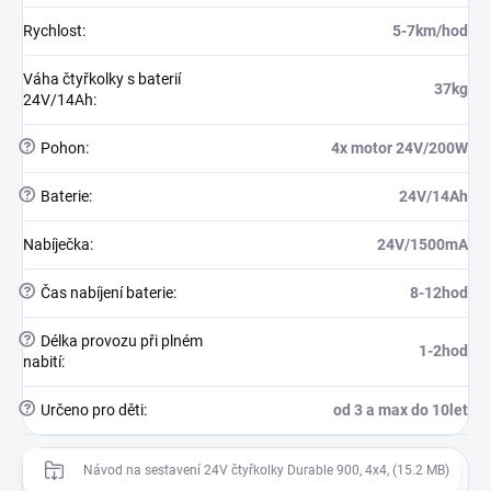
Rychlost
:
5-7km/hod
Váha čtyřkolky s baterií
37kg
24V/14Ah
:
?
Pohon
:
4x motor 24V/200W
?
Baterie
:
24V/14Ah
Nabíječka
:
24V/1500mA
?
Čas nabíjení baterie
:
8-12hod
?
Délka provozu při plném
1-2hod
nabití
:
?
Určeno pro děti
:
od 3 a max do 10let
Návod na sestavení 24V čtyřkolky Durable 900, 4x4, (15.2 MB)