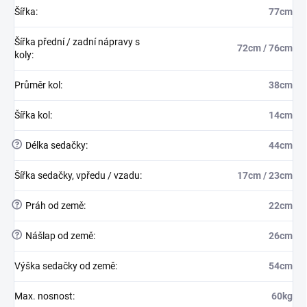
Šířka
:
77cm
Šířka přední / zadní nápravy s
72cm / 76cm
koly
:
Průměr kol
:
38cm
Šířka kol
:
14cm
?
Délka sedačky
:
44cm
Šířka sedačky, vpředu / vzadu
:
17cm / 23cm
?
Práh od země
:
22cm
?
Nášlap od země
:
26cm
Výška sedačky od země
:
54cm
Max. nosnost
:
60kg