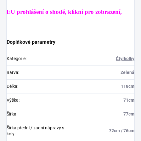
EU prohlášení o shodě, klikni pro zobrazení,
Doplňkové parametry
Kategorie
:
Čtyřkolky
Barva
:
Zelená
Délka
:
118cm
Výška
:
71cm
Šířka
:
77cm
Šířka přední / zadní nápravy s
72cm / 76cm
koly
: