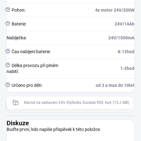
?
Pohon
:
4x motor 24V/200W
?
Baterie
:
24V/14Ah
Nabíječka
:
24V/1500mA
?
Čas nabíjení baterie
:
8-12hod
?
Délka provozu při plném
1-2hod
nabití
:
?
Určeno pro děti
:
od 3 a max do 10let
Návod na sestavení 24V čtyřkolky Durable 900, 4x4, (15.2 MB)
Diskuze
Buďte první, kdo napíše příspěvek k této položce.