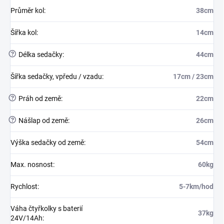
Průměr kol
:
38cm
Šířka kol
:
14cm
?
Délka sedačky
:
44cm
Šířka sedačky, vpředu / vzadu
:
17cm / 23cm
?
Práh od země
:
22cm
?
Nášlap od země
:
26cm
Výška sedačky od země
:
54cm
Max. nosnost
:
60kg
Rychlost
:
5-7km/hod
Váha čtyřkolky s baterií
37kg
24V/14Ah
: