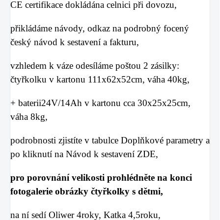
CE certifikace dokládána celnici při dovozu,
přikládáme návody, odkaz na podrobný focený
český návod k sestavení a fakturu,
vzhledem k váze odesíláme poštou 2 zásilky:
čtyřkolku v kartonu 111x62x52cm, váha 40kg,
+ baterii24V/14Ah v kartonu cca 30x25x25cm,
váha 8kg,
podrobnosti zjistíte v tabulce
Doplňkové parametry a
po kliknutí na Návod k sestavení ZDE,
pro porovnání velikosti prohlédněte na konci
fotogalerie obrázky čtyřkolky s dětmi,
na ní sedí Oliwer 4roky, Katka 4,5roku,