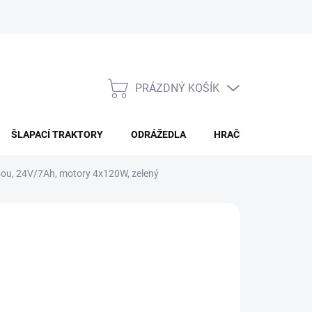
PRÁZDNÝ KOŠÍK
NÁKUPNÍ
KOŠÍK
ŠLAPACÍ TRAKTORY
ODRÁŽEDLA
HRAČKY PRO DĚTI
orbou, 24V/7Ah, motory 4x120W, zelený
ÁNÍ
Přidat do košíku