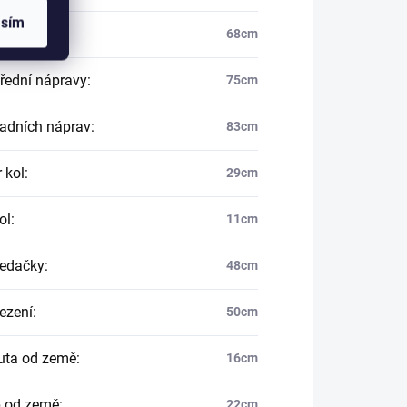
asím
farmeru
:
68cm
přední nápravy
:
75cm
zadních náprav
:
83cm
 kol
:
29cm
ol
:
11cm
sedačky
:
48cm
sezení
:
50cm
uta od země
:
16cm
 od země
:
22cm