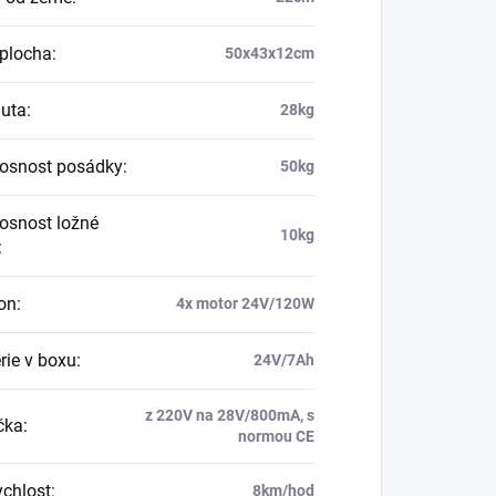
plocha
:
50x43x12cm
uta
:
28kg
osnost posádky
:
50kg
osnost ložné
10kg
:
on
:
4x motor 24V/120W
rie v boxu
:
24V/7Ah
z 220V na 28V/800mA, s
čka
:
normou CE
ychlost
:
8km/hod