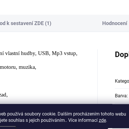
od k sestavení ZDE (1)
Hodnocení
ání vlastní hudby, USB, Mp3 vstup,
Dop
t motoru, muzika,
Katego
vzad,
Barva
:
 + zatáčení,
s přednostní jízdou na
Délka 
web používá soubory cookie. Dalším procházením tohoto webu
jete souhlas s jejich používáním.. Více informací
zde
.
Výška 