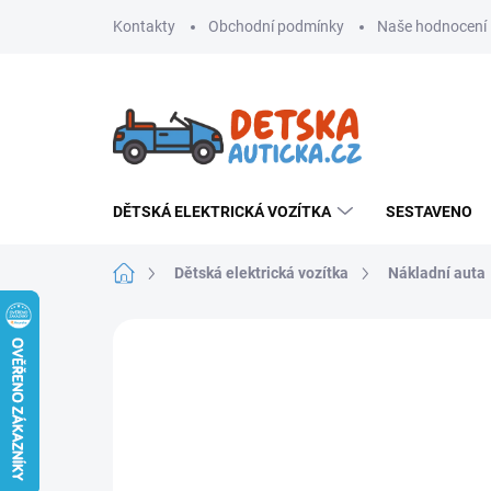
Přejít
Kontakty
Obchodní podmínky
Naše hodnocení
na
obsah
DĚTSKÁ ELEKTRICKÁ VOZÍTKA
SESTAVENO
Domů
Dětská elektrická vozítka
Nákladní auta
Neohodnoceno
Podrobnosti hodnoce