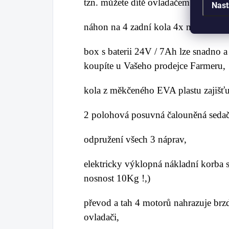
tzn. můžete dítě ovladačem zastavit,
Nast
náhon na 4 zadní kola 4x motory 2
box s baterii 24V / 7Ah
lze snadno a
koupíte u Vašeho prodejce Farmeru,
kola z měkčeného EVA plastu zajišťuj
2 polohová posuvná čalouněná seda
odpružení všech 3 náprav,
elektricky výklopná
nákladní korba s
nosnost 10Kg !,)
převod a tah 4 motorů nahrazuje brzd
ovladači,