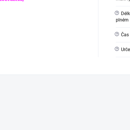
?
Délk
plném 
?
Čas 
?
Urče