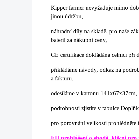
Kipper farmer nevyžaduje mimo dobí
jinou údržbu,
náhradní díly na skladě, pro naše zá
baterií za nákupní ceny,
CE certifikace dokládána celnici při
přikládáme návody, odkaz na podrob
a fakturu,
odesíláme v kartonu 141x67x37cm, 
podrobnosti zjistíte v tabulce
Doplňk
pro porovnání velikosti prohlédněte f
EU prohlášení o shodě, klikni pro 