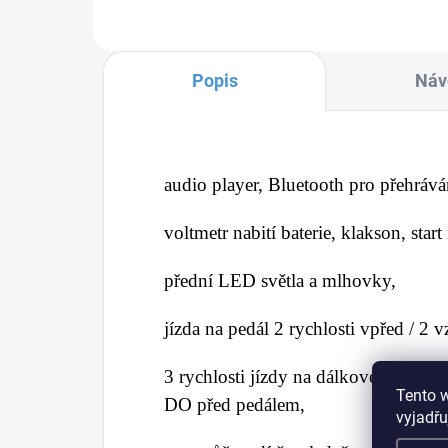
Popis
Náv
audio
player, Bluetooth pro přehráv
voltmetr nabití baterie, klakson, star
přední LED světla a mlhovky,
jízda na pedál 2 rychlosti vpřed / 2 
3 rychlosti jízdy na dálkové ovládání
Tento 
DO před pedálem,
vyjadřu