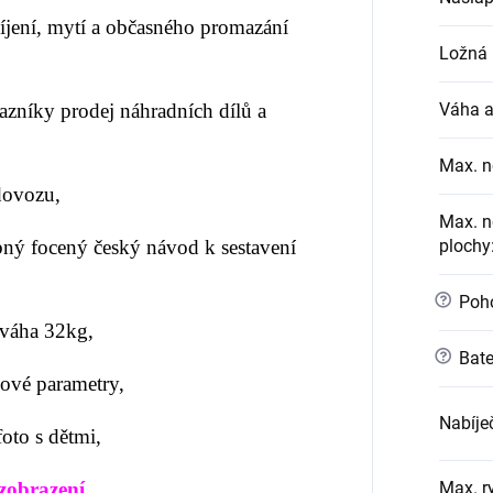
jení, mytí a občasného promazání
Ložná 
kazníky prodej náhradních dílů a
Váha a
Max. n
 dovozu,
Max. n
ný focený český návod k sestavení
plochy
?
Poh
váha 32kg,
?
Bate
ové parametry
,
Nabíje
oto s dětmi,
zobrazení,
Max. r