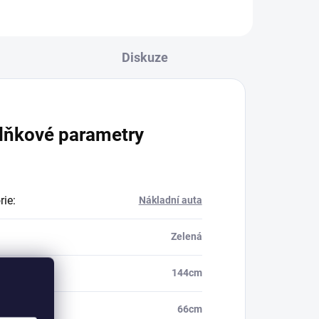
Diskuze
lňkové parametry
rie
:
Nákladní auta
Zelená
farmeru
:
144cm
farmeru
:
66cm