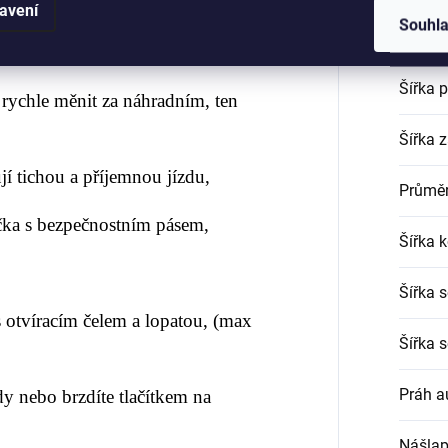
avení
Souhl
Šířka 
4V / 120W,
Šířka 
 rychle měnit za náhradním,
ten
Šířka 
í tichou a příjemnou jízdu,
Průměr
čka s bezpečnostním pásem,
Šířka k
Šířka 
 otvíracím čelem a lopatou, (max
Šířka 
Práh a
y nebo brzdíte tlačítkem na
Nášlap