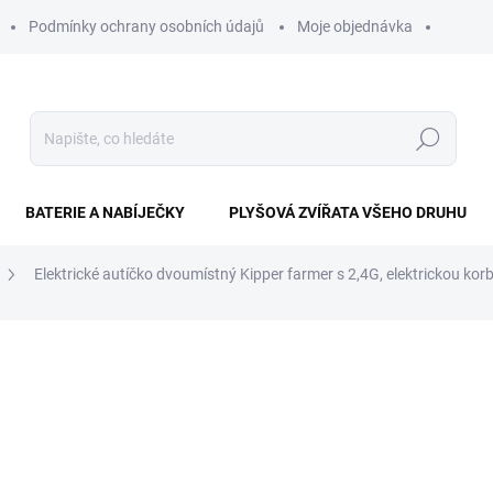
Podmínky ochrany osobních údajů
Moje objednávka
Hledat
BATERIE A NABÍJEČKY
PLYŠOVÁ ZVÍŘATA VŠEHO DRUHU
Elektrické autíčko dvoumístný Kipper farmer s 2,4G, elektrickou k
ní
8 890 Kč
Měrná
SKLADEM IHNED K ODESL
cena:
−
+