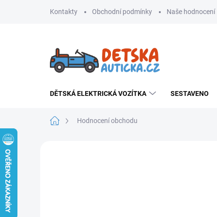
Přejít
Kontakty
Obchodní podmínky
Naše hodnocení
na
obsah
DĚTSKÁ ELEKTRICKÁ VOZÍTKA
SESTAVENO
Domů
Hodnocení obchodu
Hodnocení obchodu
4,9
457 hodnocení