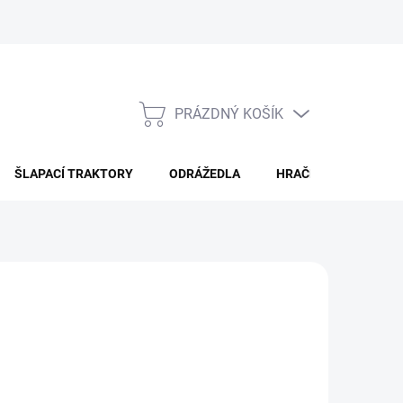
PRÁZDNÝ KOŠÍK
NÁKUPNÍ
KOŠÍK
ŠLAPACÍ TRAKTORY
ODRÁŽEDLA
HRAČKY PRO DĚTI