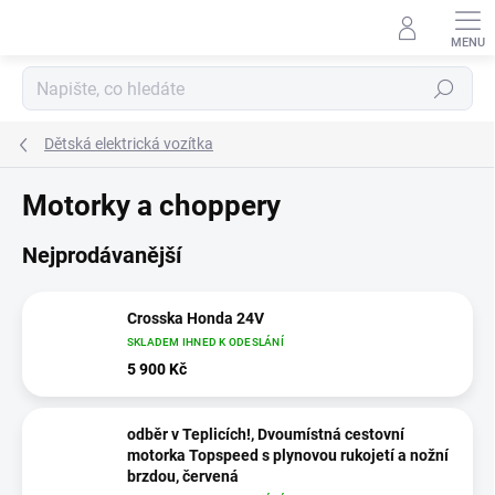
Přejít
na
obsah
Hledat
Dětská elektrická vozítka
Motorky a choppery
Nejprodávanější
Crosska Honda 24V
SKLADEM IHNED K ODESLÁNÍ
5 900 Kč
odběr v Teplicích!, Dvoumístná cestovní
motorka Topspeed s plynovou rukojetí a nožní
brzdou, červená