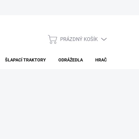
PRÁZDNÝ KOŠÍK
NÁKUPNÍ
KOŠÍK
ŠLAPACÍ TRAKTORY
ODRÁŽEDLA
HRAČKY PRO DĚTI