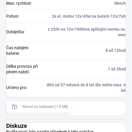
Max. rychlost
:
5km/h
Pohon
:
2x el. motor 12v/45w na baterii 12v/7ah
z 220v na 12v/1000ma splňující normu ce,
Dobíječka
:
emc
Čas nabíjení
8 až 12hod
baterie
:
Délka provozu při
1 až 2hod
plném nabití
:
děti od 37 měsíců do 8 let dle mého max. 6
Určeno pro
:
let
Návod na sestavení (1.6 MB)
Diskuze
Buďte první, kdo napíše příspěvek k této položce.