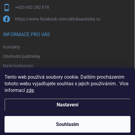
+420 602 282 878
https://www.facebook.com/detskaauticka.cz
INFORMACE PRO VÁS
Kontakty
Obchodní podmínky
Naše hodnocení
Podmínky ochrany osobních údajů
Tento web používá soubory cookie. Dalším procházením
tohoto webu vyjadřujete souhlas s jejich používáním.. Více
Moje objednávka
informací
zde
.
Nastavení
Copyright 2026
detskaauticka.cz
. Všechna práva vyhrazena.
Souhlasím
Vytvořil Shoptet