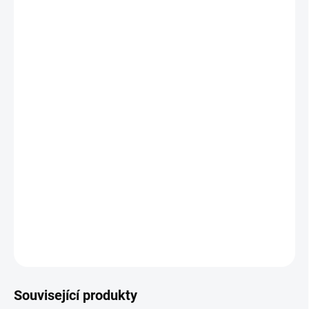
Elektrická 6V motorka Chopper Harleyek na
masivních kolech pro začínající harleykáře,
baterie 6V/4,5Ah pro základní dobu jízdy,
LED osvětlení, start a zvuk motorů, klakson,
muzika,
jízda vpřed a vzad sešlápnutím nožního pedálu,
zadní opěrka nebo madlo pro snadné nesení a tažení,
DETAILNÍ INFORMACE
ZEPTAT SE
Související produkty