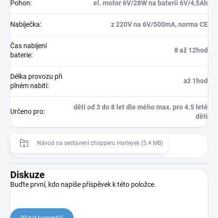
Pohon
:
el. motor 6V/28W na baterii 6V/4,5Ah
Nabíječka
:
z 220V na 6V/500mA, norma CE
Čas nabíjení
8 až 12hod
baterie
:
Délka provozu při
až 1hod
plném nabití
:
děti od 3 do 8 let dle mého max. pro 4.5 leté
Určeno pro
:
děti
Návod na sestavení chopperu Harleyek (5.4 MB)
Diskuze
Buďte první, kdo napíše příspěvek k této položce.
Přidat komentář