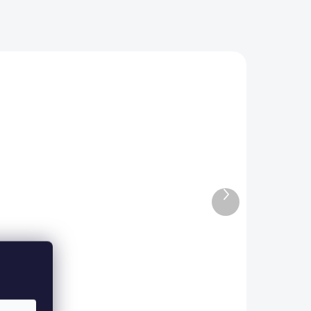
Další
LÁNÍ
SKLADEM IHNED K ODESLÁNÍ
produkt
Traktor Blast s 2,4G,
kabinou a vlekem, 24V /
ckou
2x200W, modrý
ory
9 900 Kč
Do košíku