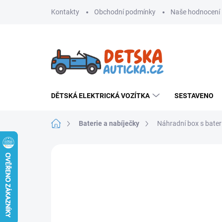
Přejít
Kontakty
Obchodní podmínky
Naše hodnocení
na
obsah
DĚTSKÁ ELEKTRICKÁ VOZÍTKA
SESTAVENO
Domů
Baterie a nabíječky
Náhradní box s bateri
Neohodnoceno
Podrobnosti hodnoce