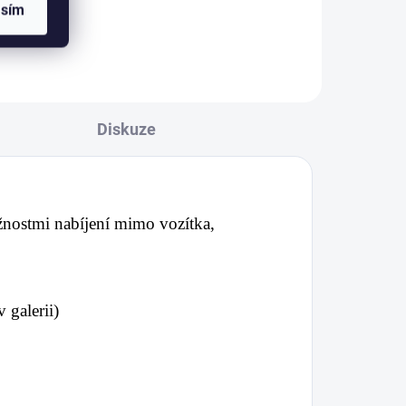
asím
Diskuze
žnostmi nabíjení mimo vozítka,
 galerii)