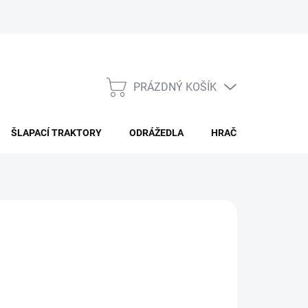
PRÁZDNÝ KOŠÍK
NÁKUPNÍ
KOŠÍK
ŠLAPACÍ TRAKTORY
ODRÁŽEDLA
HRAČKY PRO DĚTI
ÁNÍ
Přidat do košíku