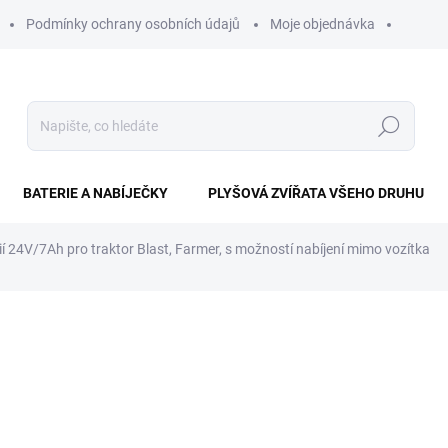
Podmínky ochrany osobních údajů
Moje objednávka
Hledat
BATERIE A NABÍJEČKY
PLYŠOVÁ ZVÍŘATA VŠEHO DRUHU
í 24V/7Ah pro traktor Blast, Farmer, s možností nabíjení mimo vozítka
ní
1 500 Kč
Měrná
SKLADEM IHNED K ODESL
cena:
−
+