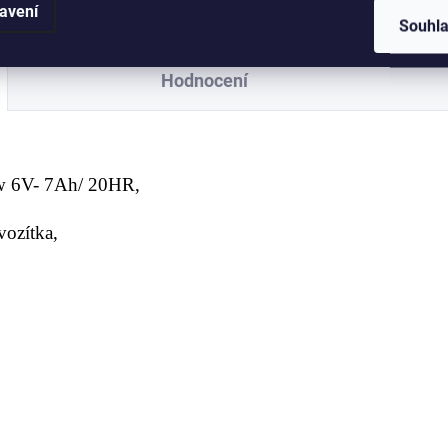
avení
Souhl
Hodnocení
pow 6V- 7Ah/ 20HR,
 vozítka,
),