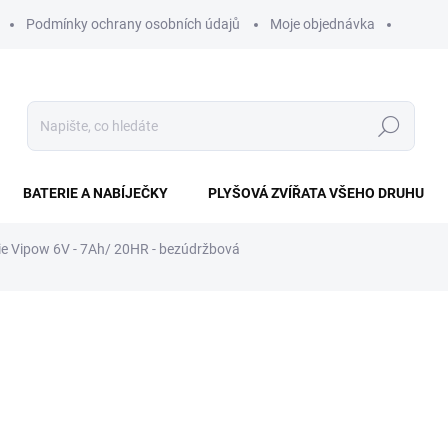
Podmínky ochrany osobních údajů
Moje objednávka
Hledat
BATERIE A NABÍJEČKY
PLYŠOVÁ ZVÍŘATA VŠEHO DRUHU
rie Vipow 6V - 7Ah/ 20HR - bezúdržbová
ní
360 Kč
Měrná
SKLADEM IHNED K ODESL
cena:
−
+