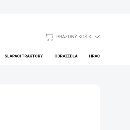
PRÁZDNÝ KOŠÍK
NÁKUPNÍ
KOŠÍK
ŠLAPACÍ TRAKTORY
ODRÁŽEDLA
HRAČKY PRO DĚTI
ÁNÍ
Přidat do košíku