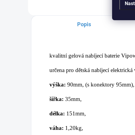
Nast
Popis
kvalitní gelová nabíjecí baterie Vi
určena pro dětská nabíjecí elektrická
výška:
90mm, (s konektory 95mm
šířka:
35
mm,
délka:
151mm,
váha:
1,20kg,