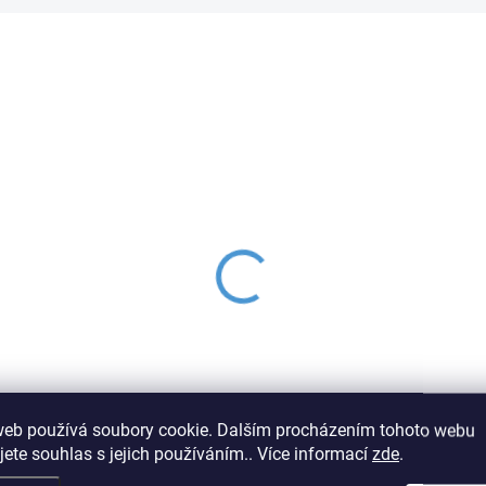
SKLADEM IHNED K ODESLÁNÍ
ová nabíjecí baterie
pow 6V - 12Ah/ 20HR -
zúdržbová
0 Kč
Do košíku
web používá soubory cookie. Dalším procházením tohoto webu
jete souhlas s jejich používáním.. Více informací
zde
.