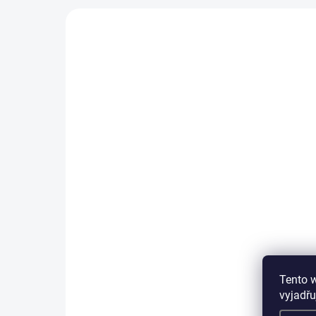
SKLADEM IHNED K ODESLÁNÍ
Gelová nabíjecí baterie
Gel
Vipow 6V - 4,5Ah/ 20HR -
Vi
bezúdržbová
be
250 Kč
47
Do košíku
Tento 
vyjadřu