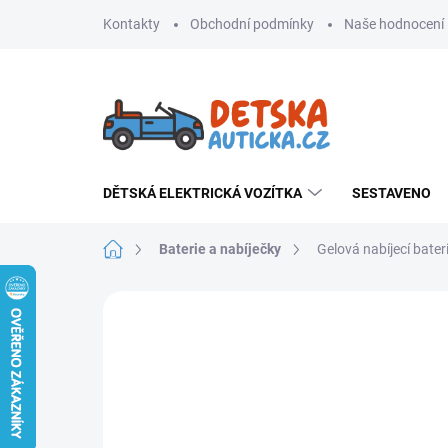
Přejít
Kontakty
Obchodní podmínky
Naše hodnocení
na
obsah
DĚTSKÁ ELEKTRICKÁ VOZÍTKA
SESTAVENO
Domů
Baterie a nabíječky
Gelová nabíjecí bate
Neohodnoceno
Podrobnosti hodnoce