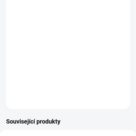
kvalitní gelová nabíjecí baterie Vipow 6V- 4,5Ah/
20HR,
určena pro dětská nabíjecí elektrická vozítka,
výška:
95mm, (s konektory 100mm),
šířka:
47
mm,
délka: 70
mm,
DETAILNÍ INFORMACE
ZEPTAT SE
Související produkty