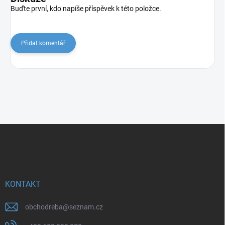
Buďte první, kdo napíše příspěvek k této položce.
Přidat komentář
Z
á
p
a
t
í
KONTAKT
obchodreba
@
seznam.cz