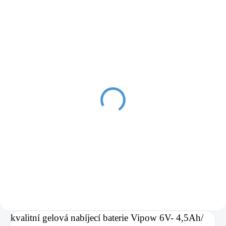
SKLADEM IHNED K ODESLÁNÍ
SKLADEM IHNED K ODESLÁNÍ
Gelová nabíjecí baterie
Gelová nabíjecí baterie
Vipow 6V - 7Ah/ 20HR -
Vipow 6V - 12Ah/ 20HR -
bezúdržbová
bezúdržbová
360 Kč
470 Kč
Do košíku
Do košíku
kvalitní gelová nabíjecí baterie Vipow 6V- 4,5Ah/