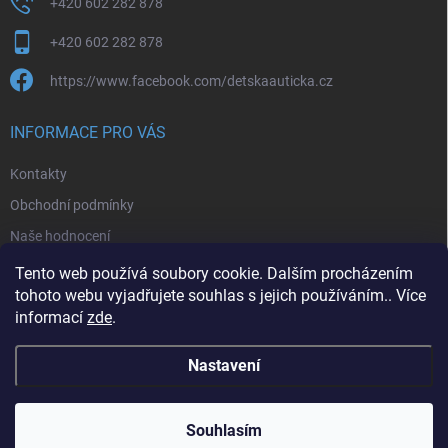
+420 602 282 878
+420 602 282 878
https://www.facebook.com/detskaauticka.cz
INFORMACE PRO VÁS
Kontakty
Obchodní podmínky
Naše hodnocení
Podmínky ochrany osobních údajů
Tento web používá soubory cookie. Dalším procházením
tohoto webu vyjadřujete souhlas s jejich používáním.. Více
Moje objednávka
informací
zde
.
Nastavení
Copyright 2026
detskaauticka.cz
. Všechna práva vyhrazena.
Souhlasím