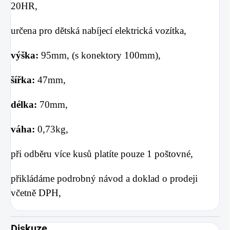
20HR,
určena pro dětská nabíjecí elektrická vozítka,
výška:
95mm, (s konektory 100mm),
šířka:
47
mm,
délka:
70
mm,
váha:
0
,73kg,
při odběru více kusů platíte pouze 1 poštovné,
přikládáme podrobný návod a doklad o prodeji
včetně DPH,
Diskuze