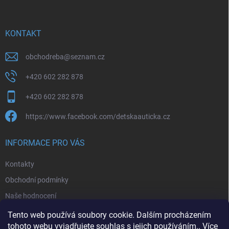
a
t
í
KONTAKT
obchodreba
@
seznam.cz
+420 602 282 878
+420 602 282 878
https://www.facebook.com/detskaauticka.cz
INFORMACE PRO VÁS
Kontakty
Obchodní podmínky
Naše hodnocení
Podmínky ochrany osobních údajů
Tento web používá soubory cookie. Dalším procházením
tohoto webu vyjadřujete souhlas s jejich používáním.. Více
Moje objednávka