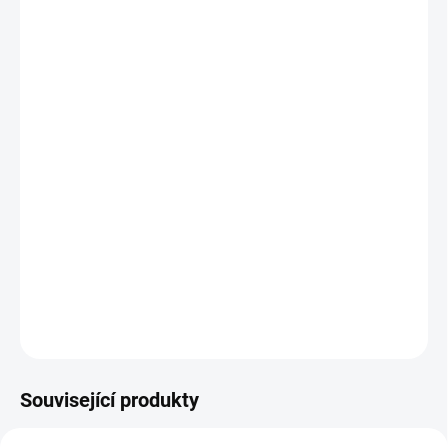
kvalitní gelová nabíjecí baterie Vipow 12V- 7Ah/
20HR,
určena pro dětská nabíjecí elektrická vozítka,
výška:
95mm, (s konektory 100mm),
šířka:
62mm,
délka:
150mm,
DETAILNÍ INFORMACE
ZEPTAT SE
Související produkty