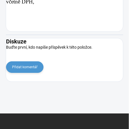
včetně DPH,
Diskuze
Buďte první, kdo napíše příspěvek k této položce.
Přidat komentář
Z
á
p