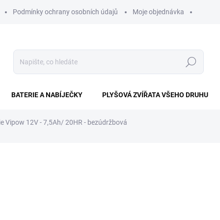
Podmínky ochrany osobních údajů
Moje objednávka
Hledat
BATERIE A NABÍJEČKY
PLYŠOVÁ ZVÍŘATA VŠEHO DRUHU
rie Vipow 12V - 7,5Ah/ 20HR - bezúdržbová
ní
560 Kč
Měrná
SKLADEM IHNED K ODESL
cena:
−
+