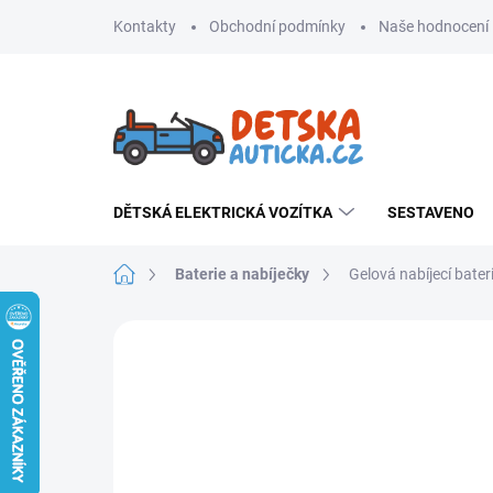
Přejít
Kontakty
Obchodní podmínky
Naše hodnocení
na
obsah
DĚTSKÁ ELEKTRICKÁ VOZÍTKA
SESTAVENO
Domů
Baterie a nabíječky
Gelová nabíjecí bate
Neohodnoceno
Podrobnosti hodnoce