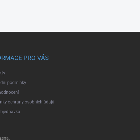
ORMACE PRO VÁS
kty
dní podmínky
hodnocení
nky ochrany osobních údajů
objednávka
zena.