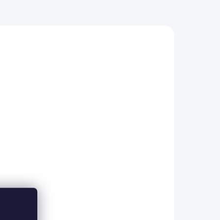
LÁNÍ
SKLADEM IHNED K ODESLÁNÍ
e
Gelová nabíjecí baterie
R -
Vipow 12V - 14Ah/ 20HR -
bezúdržbová
970 Kč
Do košíku