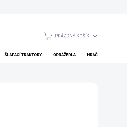
PRÁZDNÝ KOŠÍK
NÁKUPNÍ
KOŠÍK
ŠLAPACÍ TRAKTORY
ODRÁŽEDLA
HRAČKY PRO DĚTI
ÁNÍ
Přidat do košíku