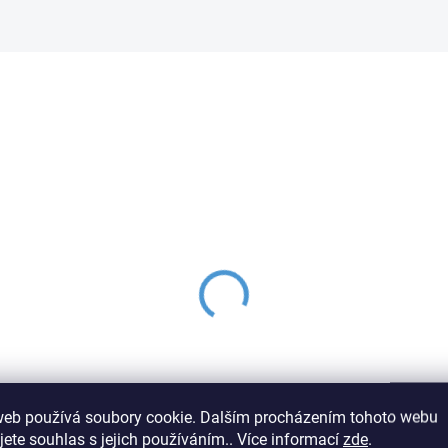
SKLADEM IHNED K ODESLÁNÍ
SKLADEM IHNED K ODES
ová nabíjecí baterie
Gelová nabíjecí bateri
pow 12V - 9Ah/ 20HR -
Vipow 12V - 10Ah/ 20H
zúdržbová
bezúdržbová
0 Kč
720 Kč
web používá soubory cookie. Dalším procházením tohoto webu
Do košíku
Do košíku
jete souhlas s jejich používáním.. Více informací
zde
.