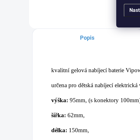
Nast
Popis
kvalitní gelová nabíjecí baterie Vi
určena pro dětská nabíjecí elektrická
výška:
95mm, (s konektory 100m
šířka:
62mm,
délka:
150mm,