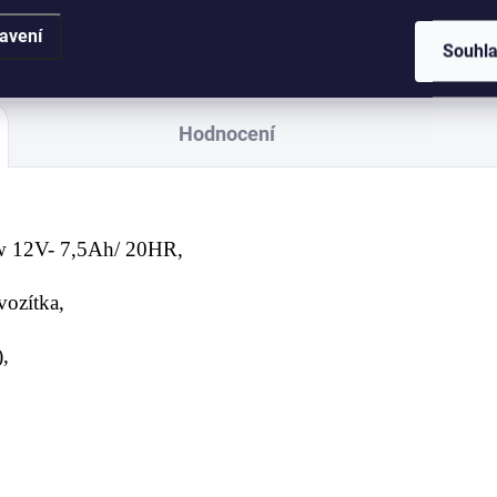
avení
Souhl
Hodnocení
pow 12V- 7,5Ah/ 20HR,
 vozítka,
m),