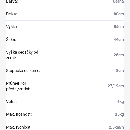
Barva
:
Černá
Délka
:
80cm
Výška
:
54cm
Šířka
:
44cm
Výška sedačky od
26cm
země
:
Stupačka od země
:
8cm
Průměr kol
27/19cm
přední/zadní
:
Váha
:
6kg
Max. nosnost
:
25kg
Max. rychlost
:
2.5km/h