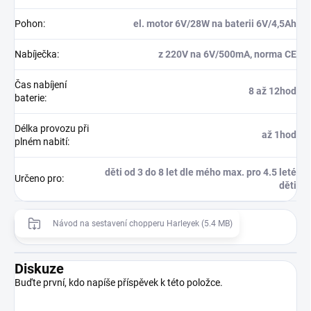
Pohon
:
el. motor 6V/28W na baterii 6V/4,5Ah
Nabíječka
:
z 220V na 6V/500mA, norma CE
Čas nabíjení
8 až 12hod
baterie
:
Délka provozu při
až 1hod
plném nabití
:
děti od 3 do 8 let dle mého max. pro 4.5 leté
Určeno pro
:
děti
Návod na sestavení chopperu Harleyek (5.4 MB)
Diskuze
Buďte první, kdo napíše příspěvek k této položce.