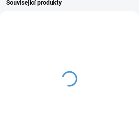
Související produkty
SKLADEM IHNED K ODESLÁNÍ
SKLADEM IHNED K ODESLÁNÍ
Chopper Harleyek na
Chopper Harleyek na
masivních kolech,
masivních kolech,
baterie 6V/4,5Ah, růžový
baterie 6V/4,5Ah, černý
1 500 Kč
1 500 Kč
Do košíku
Do košíku