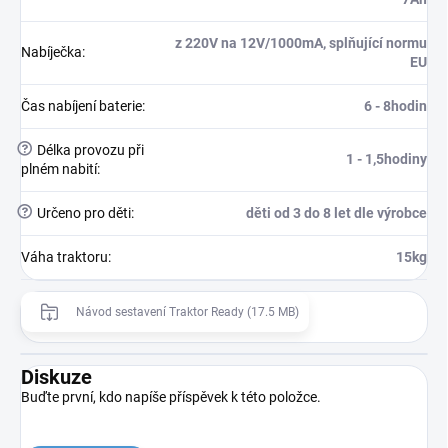
z 220V na 12V/1000mA, splňující normu
Nabíječka
:
EU
Čas nabíjení baterie
:
6 - 8hodin
?
Délka provozu při
1 - 1,5hodiny
plném nabití
:
?
Určeno pro děti
:
děti od 3 do 8 let dle výrobce
Váha traktoru
:
15kg
Návod sestavení Traktor Ready (17.5 MB)
Diskuze
Buďte první, kdo napíše příspěvek k této položce.