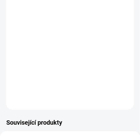
Silný elektrický Farmářský traktor Ready s 2,4G
bluetooth dálkovým ovládáním, silné motory
2x12V/45W s plynulým rozjezdem,
baterie
12V/7Ah,
USB, bluetooth, voltmetr, start motoru,
osvětlení, sedačka s pásem, tažné zařízení, kvalitní
materiály a zpracování, originální vzhled,
DETAILNÍ INFORMACE
ZEPTAT SE
Související produkty