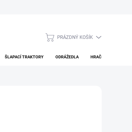
PRÁZDNÝ KOŠÍK
NÁKUPNÍ
KOŠÍK
ŠLAPACÍ TRAKTORY
ODRÁŽEDLA
HRAČKY PRO DĚTI
ÁNÍ
Přidat do košíku