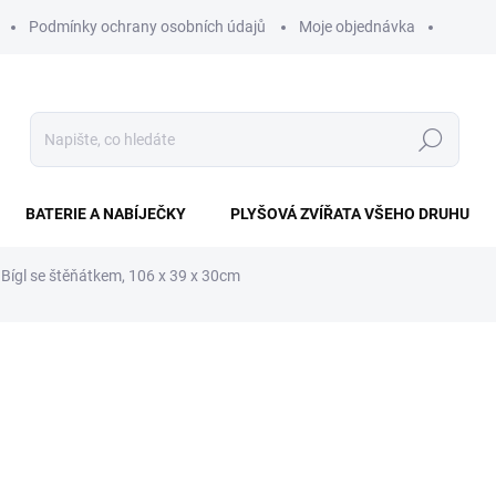
Podmínky ochrany osobních údajů
Moje objednávka
Hledat
BATERIE A NABÍJEČKY
PLYŠOVÁ ZVÍŘATA VŠEHO DRUHU
 Bígl se štěňátkem, 106 x 39 x 30cm
ní
1 095 Kč
Měrná
SKLADEM IHNED K ODESL
cena:
−
+