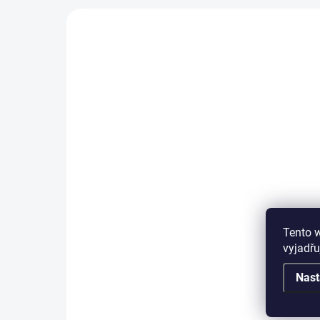
SKLADEM IHNED K ODESLÁNÍ
Plyšový pes Dalmatin se
štěňátkem, délka 88cm,
výška 41cm
Tento 
1 050 Kč
vyjadřu
Do košíku
Nast