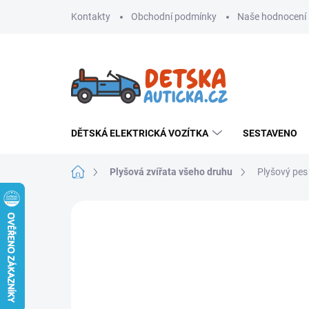
Přejít
Kontakty
Obchodní podmínky
Naše hodnocení
na
obsah
DĚTSKÁ ELEKTRICKÁ VOZÍTKA
SESTAVENO
Domů
Plyšová zvířata všeho druhu
Plyšový pes
Neohodnoceno
Podrobnosti hodnoce