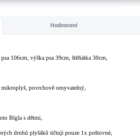
Hodnocení
a psa 106cm, výška psa 39cm, štěňátka 30cm,
ál mikroplyš, povrchově omyvatelný,
oto Bígla s dětmi,
ených druhů plyšáků účtuji pouze 1x poštovné,