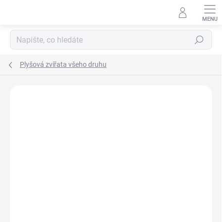
Přejít
na
obsah
Hledat
Plyšová zvířata všeho druhu
Podrobnosti hodnocení
Neohodnoceno