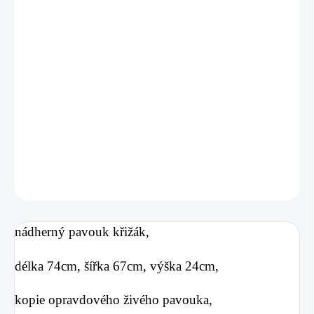
nádhern
ý pavouk křižák
,
délka 74
cm, šířka 67cm, výška 24cm,
kopie opravdového živého pavouka,
perfektní provedení,
kvalitní materiál mikroplyš,
DETAILNÍ INFORMACE
ZEPTAT SE
nádhern
ý pavouk křižák
,
délka 74
cm, šířka 67cm, výška 24cm,
kopie opravdového živého pavouka,