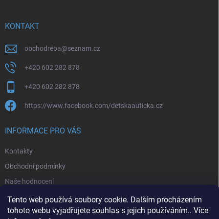
a
t
í
KONTAKT
obchodreba
@
seznam.cz
+420 602 282 878
+420 602 282 878
https://www.facebook.com/detskaauticka.cz
INFORMACE PRO VÁS
Kontakty
Obchodní podmínky
Naše hodnocení
Podmínky ochrany osobních údajů
Tento web používá soubory cookie. Dalším procházením
tohoto webu vyjadřujete souhlas s jejich používáním.. Více
Moje objednávka