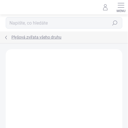
Přejít
na
obsah
Hledat
Plyšová zvířata všeho druhu
Podrobnosti hodnocení
Neohodnoceno