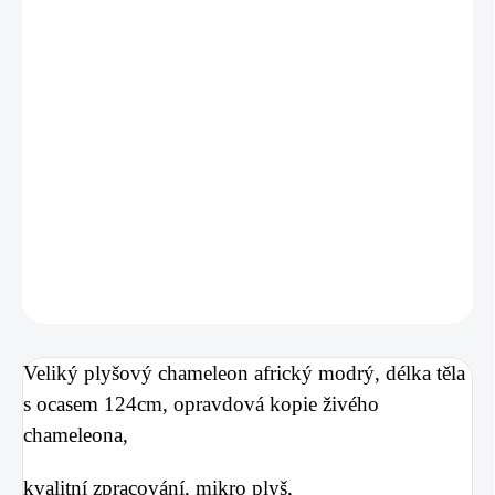
Veliký plyšový chameleon africký modrý, délka těla
s ocasem
124cm
,
opravdová kopie živého chameleona,
kvalitní
zpracování,
mikro plyš,
pro porovnání velikosti prohlédněte foto s dětmi,
DETAILNÍ INFORMACE
ZEPTAT SE
Veliký plyšový chameleon africký modrý, délka těla
s ocasem
124cm
, opravdová kopie živého
chameleona,
kvalitní zpracování, mikro plyš,