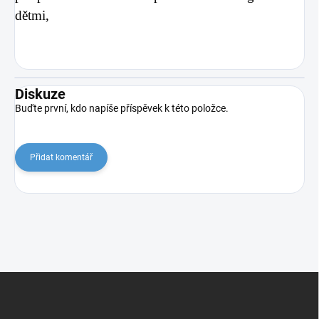
dětmi,
Diskuze
Buďte první, kdo napíše příspěvek k této položce.
Přidat komentář
Z
á
p