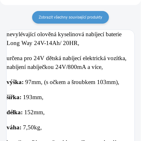
Zobrazit všechny související produkty
nevylévající olověná kyselinová
nabíjecí baterie
Long Way 24V-14Ah/ 20HR,
určena pro 24V dětská nabíjecí elektrická vozítka,
nabíjení nabíječkou 24V/800mA a více,
výška:
97
mm, (s očkem a šroubkem 103mm),
šířka:
193
mm,
délka:
152mm,
váha:
7
,50kg,