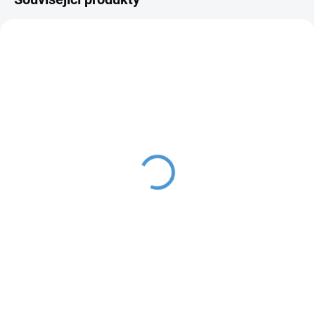
SKLADEM IHNED K ODESLÁNÍ
SKLADEM IHNED K ODESLÁNÍ
Olověná nabíjecí baterie
Olověná nabíjecí baterie
Long Way 24V - 7Ah/
Long Way 24V - 5Ah/
20HR - bezúdržbová
20HR - bezúdržbová
1 340 Kč
790 Kč
Do košíku
Do košíku