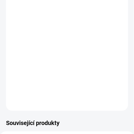
nabíječka není součástí sady
-
možnost
přiobjednání (pošleme v 1 balíku za 1 poštovné),
prohlédněte v galerii fotografie a popisy na nich,
výška: 95
mm, (s konektory 100mm),
šířka: 100
mm,
délka:
188mm,
DETAILNÍ INFORMACE
ZEPTAT SE
Související produkty