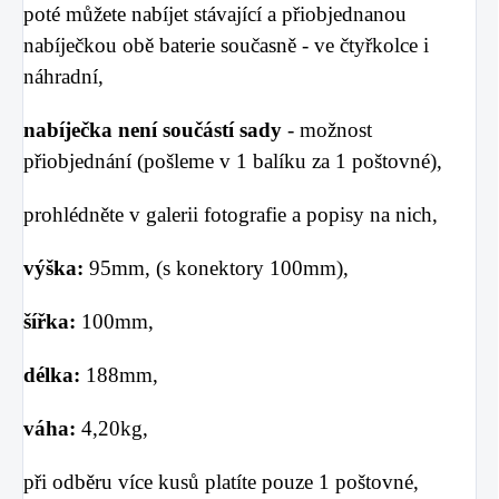
poté můžete nabíjet stávající a přiobjednanou
nabíječkou obě baterie současně - ve čtyřkolce i
náhradní,
nabíječka není součástí sady
-
možnost
přiobjednání (pošleme v 1 balíku za 1 poštovné),
prohlédněte v galerii fotografie a popisy na nich,
výška:
95
mm, (s konektory 100mm),
šířka:
100
mm,
délka:
188mm,
váha:
4
,20kg,
při odběru více kusů platíte pouze 1 poštovné,